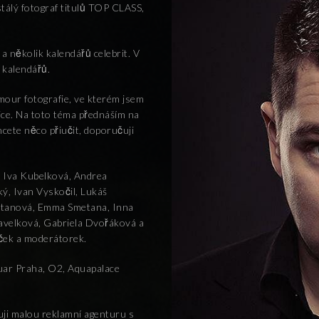
stálý fotograf titulů TOP CLASS,
 několik kalendářů celebrit. V
 kalendářů.
mour fotografie, ve kterém jsem
ice. Na toto téma přednáším na
ete něco přiučit, doporučuji
ad Iva Kubelková, Andrea
, Ivan Vyskočil, Lukáš
matanová, Emma Smetana, Inna
avelková, Gabriela Dvořáková a
ček a moderátorek.
guar Praha, O2, Aquapalace
ji malou reklamní agenturu s