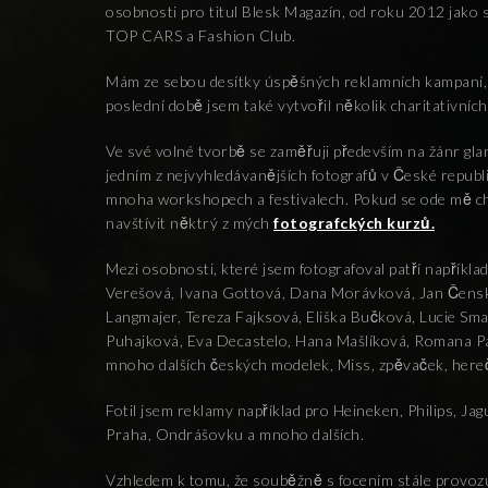
osobnosti pro titul Blesk Magazín, od roku 2012 jako 
TOP CARS a Fashion Club.
Mám ze sebou desítky úspěšných reklamních kampaní, a
poslední době jsem také vytvořil několik charitativních
Ve své volné tvorbě se zaměřuji především na žánr gla
jedním z nejvyhledávanějších fotografů v České republ
mnoha workshopech a festivalech. Pokud se ode mě chc
navštívit něktrý z mých
fotografckých kurzů.
Mezi osobnosti, které jsem fotografoval patří napříkl
Verešová, Ivana Gottová, Dana Morávková, Jan Čenský
Langmajer, Tereza Fajksová, Eliška Bučková, Lucie S
Puhajková, Eva Decastelo, Hana Mašlíková, Romana P
mnoho dalších českých modelek, Miss, zpěvaček, here
Fotil jsem reklamy například pro Heineken, Philips, Ja
Praha, Ondrášovku a mnoho dalších.
Vzhledem k tomu, že souběžně s focením stále provozu