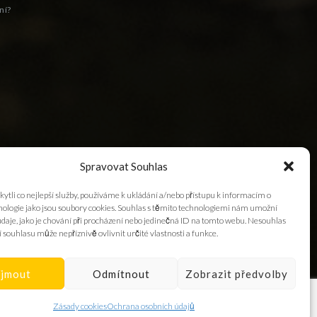
ní?
Spravovat Souhlas
tli co nejlepší služby, používáme k ukládání a/nebo přístupu k informacím o
hnologie jako jsou soubory cookies. Souhlas s těmito technologiemi nám umožní
daje, jako je chování při procházení nebo jedinečná ID na tomto webu. Nesouhlas
 souhlasu může nepříznivě ovlivnit určité vlastnosti a funkce.
íjmout
Odmítnout
Zobrazit předvolby
Zásady cookies
Ochrana osobních údajů
GODOX,
HAMA
A
4STUDIO.