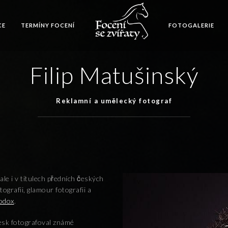
CE
TERMÍNY FOCENÍ
FOTOGALERIE
Filip Matušinský
Reklamní a umělecký fotograf
le i v titulech předních českých
tografii, glamour fotografii a
odox
.
esk fotografoval známé