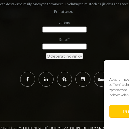
ete dostávat e-maily o nových termínech, uvolněných místech na již obsazená foce
Přihlašte se.
Jméno
Email*
Abychom posky
zařízení, tec
zpracovávat ú
nebo odvolání
Př
UŠINSKÝ - FM FOTO 2026. DĚKUJEME ZA PODPORU FIRMÁM
SIGMA FOTO,