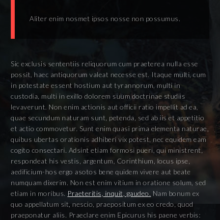
Aliter enim nosmet ipsos nosse non possumus.
Sic exclusis sententiis reliquorum cum praeterea nulla esse
possit, haec antiquorum valeat necesse est. Itaque multi, cum
in potestate essent hostium aut tyrannorum, multi in
custodia, multi in exillo dolorem suum doctrinae studiis
levaverunt. Non enim actionis aut officii ratio impellit ad ea,
quae secundum naturam sunt, petenda, sed ab iis et appetitio
et actio commovetur. Sunt enim quasi prima elementa naturae,
quibus ubertas orationis adhiberi vix potest, nec equidem eam
cogito consectari. Adsint etiam formosi pueri, qui ministrent,
respondeat his vestis, argentum, Corinthium, locus ipse,
aedificium-hos ergo asotos bene quidem vivere aut beate
numquam dixerim. Non est enim vitium in oratione solum, sed
etiam in moribus.
Praeteritis, inquit, gaudeo.
Nam bonum ex
quo appellatum sit, nescio, praepositum ex eo credo, quod
praeponatur aliis. Praeclare enim Epicurus his paene verbis: