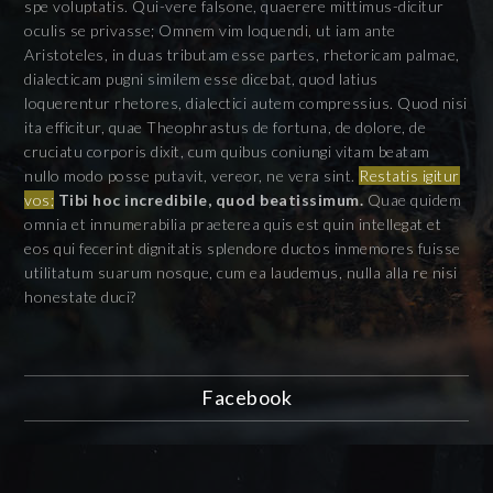
spe voluptatis. Qui-vere falsone, quaerere mittimus-dicitur
oculis se privasse; Omnem vim loquendi, ut iam ante
Aristoteles, in duas tributam esse partes, rhetoricam palmae,
dialecticam pugni similem esse dicebat, quod latius
loquerentur rhetores, dialectici autem compressius. Quod nisi
ita efficitur, quae Theophrastus de fortuna, de dolore, de
cruciatu corporis dixit, cum quibus coniungi vitam beatam
nullo modo posse putavit, vereor, ne vera sint.
Restatis igitur
vos;
Tibi hoc incredibile, quod beatissimum.
Quae quidem
omnia et innumerabilia praeterea quis est quin intellegat et
eos qui fecerint dignitatis splendore ductos inmemores fuisse
utilitatum suarum nosque, cum ea laudemus, nulla alla re nisi
honestate duci?
Facebook