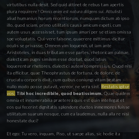
virtutibus nulla desit. Sed quid attinet de rebus tam apertis
plura requirere?
Omnis enim est natura diligens sui.
Attulisti
aliud humanius horum recentiorum, numquam dictum ab ipso
illo, quod sciam, primo utilitatis causa amicum expeti, cum
autem usus accessisset, tum ipsum amari per se etiam omissa
spe voluptatis. Qui-vere falsone, quaerere mittimus-dicitur
oculis se privasse; Omnem vim loquendi, ut iam ante
Aristoteles, in duas tributam esse partes, rhetoricam palmae,
dialecticam pugni similem esse dicebat, quod latius
loquerentur rhetores, dialectici autem compressius. Quod nisi
ita efficitur, quae Theophrastus de fortuna, de dolore, de
cruciatu corporis dixit, cum quibus coniungi vitam beatam
nullo modo posse putavit, vereor, ne vera sint.
Restatis igitur
vos;
Tibi hoc incredibile, quod beatissimum.
Quae quidem
omnia et innumerabilia praeterea quis est quin intellegat et
eos qui fecerint dignitatis splendore ductos inmemores fuisse
utilitatum suarum nosque, cum ea laudemus, nulla alla re nisi
honestate duci?
Et ego: Tu vero, inquam, Piso, ut saepe alias, sic hodie ita