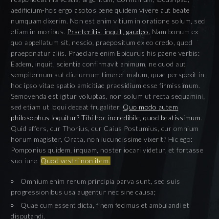
aedificium-hos ergo asotos bene quidem vivere aut beate
numquam dixerim. Non est enim vitium in oratione solum, sed
etiam in moribus.
Praeteritis, inquit, gaudeo.
Nam bonum ex
quo appellatum sit, nescio, praepositum ex eo credo, quod
praeponatur aliis. Praeclare enim Epicurus his paene verbis:
Eadem, inquit, scientia confirmavit animum, ne quod aut
sempiternum aut diuturnum timeret malum, quae perspexit in
hoc ipso vitae spatio amicitiae praesidium esse firmissimum.
Semovenda est igitur voluptas, non solum ut recta sequamini,
sed etiam ut loqui deceat frugaliter.
Quo modo autem
philosophus loquitur?
Tibi hoc incredibile, quod beatissimum.
Quid affers, cur Thorius, cur Caius Postumius, cur omnium
horum magister, Orata, non iucundissime vixerit? Hic ego:
Pomponius quidem, inquam, noster iocari videtur, et fortasse
suo iure.
Quod vestri non item.
Omnium enim rerum principia parva sunt, sed suis
progressionibus usa augentur nec sine causa;
Quae cum essent dicta, finem fecimus et ambulandi et
disputandi.