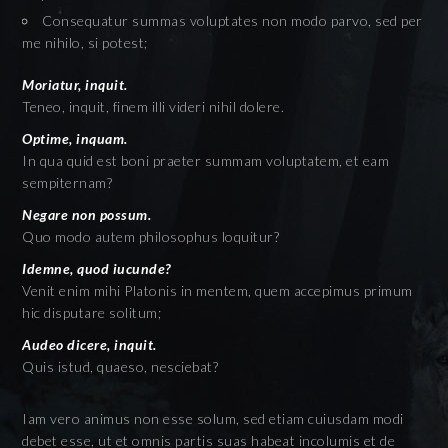
Consequatur summas voluptates non modo parvo, sed per
me nihilo, si potest;
Moriatur, inquit.
Teneo, inquit, finem illi videri nihil dolere.
Optime, inquam.
In qua quid est boni praeter summam voluptatem, et eam
sempiternam?
Negare non possum.
Quo modo autem philosophus loquitur?
Idemne, quod iucunde?
Venit enim mihi Platonis in mentem, quem accepimus primum
hic disputare solitum;
Audeo dicere, inquit.
Quis istud, quaeso, nesciebat?
Iam vero animus non esse solum, sed etiam cuiusdam modi
debet esse, ut et omnis partis suas habeat incolumis et de