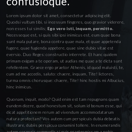
confusioque.
Lorem ipsum dolor sit amet, consectetur adipiscing elit.
Quodsi vultum tibi, si incessum fingeres, quo gravior viderere,
non esses tui similis;
Ego vero isti, inquam, permitto.
Necesseque est, si quis sibi ipsi inimicus est, eum quae bona
sunt mala putare, bona contra quae mala, et quae appetenda
fugere, quae fugienda appetere, quae sine dubio vitae est
eversio. Duo Reges: constructio interrete. Et hanc quidem
primam exigam a te operam, ut audias me quae a te dicta sunt
refellentem. Graece ergo praetor Athenis, id quod maluisti, te,
cum ad me accedis, saluto: chaere, inquam, Tite! lictores,
turma omnis chorusque: chaere, Tite! hinc hostis mi Albucius,
hinc inimicus.
Quonam, inquit, modo? Quid enim est tam repugnans quam
eundem dicere, quod honestum sit, solum id bonum esse, qui
dicat appetitionem rerum ad vivendum accommodatarum
natura profectam? Vos autem cum perspicuis dubia debeatis
illustrare, dubiis perspicua conamini tollere. In enumerandis
autem corporis commodis si quis praetermissam a nobis