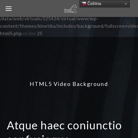
Čeština‎
Warning
: Undefined variable $html5_mute in
/data/web/virtuals/325424/virtual/www/wp-
content/themes/kinetika/includes/background/fullscreenvide
html5.php
on line
25
HTML5 Video Background
Atque haec coniunctio