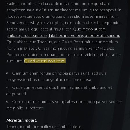
Eadem, inquit, scientia confirmavit animum, ne quod aut
sempiternum aut diuturnum timeret malum, quae perspexit in
hoc ipso vitae spatio amicitiae praesidium esse firmissimum.
Semovenda est igitur voluptas, non solum ut recta sequamini,
sed etiam ut loqui deceat frugaliter.
Quo modo autem
philosophus loquitur?
Tibi hoc incredibile, quod beatissimum.
Quid affers, cur Thorius, cur Caius Postumius, cur omnium
horum magister, Orata, non iucundissime vixerit? Hic ego:
Pomponius quidem, inquam, noster iocari videtur, et fortasse
suo iure.
Quod vestri non item.
Omnium enim rerum principia parva sunt, sed suis
progressionibus usa augentur nec sine causa;
Quae cum essent dicta, finem fecimus et ambulandi et
disputandi.
Consequatur summas voluptates non modo parvo, sed per
me nihilo, si potest;
Moriatur, inquit.
Teneo, inquit, finem illi videri nihil dolere.