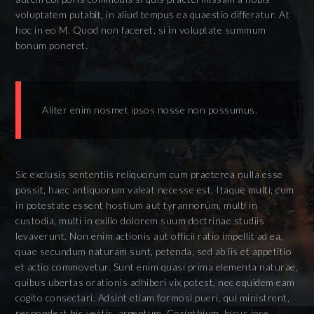
voluptatem putabit, in aliud tempus ea quaestio differatur. At
hoc in eo M. Quod non faceret, si in voluptate summum
bonum poneret.
Aliter enim nosmet ipsos nosse non possumus.
Sic exclusis sententiis reliquorum cum praeterea nulla esse
possit, haec antiquorum valeat necesse est. Itaque multi, cum
in potestate essent hostium aut tyrannorum, multi in
custodia, multi in exillo dolorem suum doctrinae studiis
levaverunt. Non enim actionis aut officii ratio impellit ad ea,
quae secundum naturam sunt, petenda, sed ab iis et appetitio
et actio commovetur. Sunt enim quasi prima elementa naturae,
quibus ubertas orationis adhiberi vix potest, nec equidem eam
cogito consectari. Adsint etiam formosi pueri, qui ministrent,
respondeat his vestis, argentum, Corinthium, locus ipse,