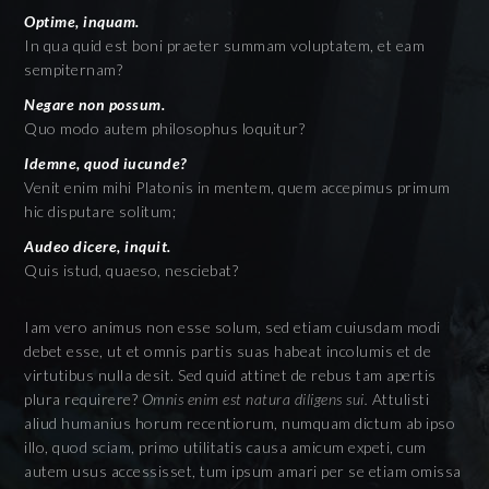
Optime, inquam.
In qua quid est boni praeter summam voluptatem, et eam
sempiternam?
Negare non possum.
Quo modo autem philosophus loquitur?
Idemne, quod iucunde?
Venit enim mihi Platonis in mentem, quem accepimus primum
hic disputare solitum;
Audeo dicere, inquit.
Quis istud, quaeso, nesciebat?
Iam vero animus non esse solum, sed etiam cuiusdam modi
debet esse, ut et omnis partis suas habeat incolumis et de
virtutibus nulla desit. Sed quid attinet de rebus tam apertis
plura requirere?
Omnis enim est natura diligens sui.
Attulisti
aliud humanius horum recentiorum, numquam dictum ab ipso
illo, quod sciam, primo utilitatis causa amicum expeti, cum
autem usus accessisset, tum ipsum amari per se etiam omissa