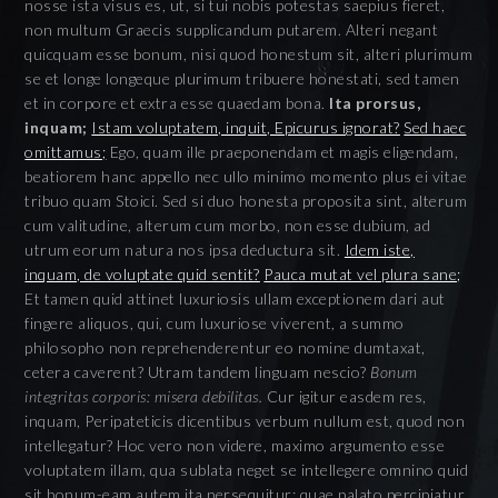
nosse ista visus es, ut, si tui nobis potestas saepius fieret,
non multum Graecis supplicandum putarem. Alteri negant
quicquam esse bonum, nisi quod honestum sit, alteri plurimum
se et longe longeque plurimum tribuere honestati, sed tamen
et in corpore et extra esse quaedam bona.
Ita prorsus,
inquam;
Istam voluptatem, inquit, Epicurus ignorat?
Sed haec
omittamus;
Ego, quam ille praeponendam et magis eligendam,
beatiorem hanc appello nec ullo minimo momento plus ei vitae
tribuo quam Stoici. Sed si duo honesta proposita sint, alterum
cum valitudine, alterum cum morbo, non esse dubium, ad
utrum eorum natura nos ipsa deductura sit.
Idem iste,
inquam, de voluptate quid sentit?
Pauca mutat vel plura sane;
Et tamen quid attinet luxuriosis ullam exceptionem dari aut
fingere aliquos, qui, cum luxuriose viverent, a summo
philosopho non reprehenderentur eo nomine dumtaxat,
cetera caverent? Utram tandem linguam nescio?
Bonum
integritas corporis: misera debilitas.
Cur igitur easdem res,
inquam, Peripateticis dicentibus verbum nullum est, quod non
intellegatur? Hoc vero non videre, maximo argumento esse
voluptatem illam, qua sublata neget se intellegere omnino quid
sit bonum-eam autem ita persequitur: quae palato percipiatur,