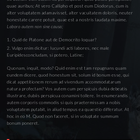
quae auribus; At vero Callipho et post eum Diodorus, cum is
alter voluptatem adamavisset, alter vacuitatem doloris, neuter
honestate carere potuit, quae est a nostris laudata maxime.
Laboro autem non sine causa;
Quid de Platone aut de Democrito loquar?
Vulgo enim dicitur: Iucundi acti labores, nec male
Euripidesconcludam, si potero, Latine;
Quonam, inquit, modo? Quid enim est tam repugnans quam
eundem dicere, quod honestum sit, solum id bonum esse, qui
dicat appetitionem rerum ad vivendum accommodatarum
natura profectam? Vos autem cum perspicuis dubia debeatis
illustrare, dubiis perspicua conamini tollere. In enumerandis
autem corporis commodis si quis praetermissam a nobis
voluptatem putabit, in aliud tempus ea quaestio differatur. At
hoc in eo M. Quod non faceret, si in voluptate summum
bonum poneret.