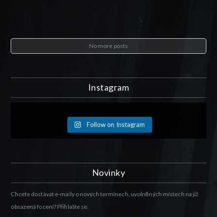
No more posts
Instagram
Follow on Instagram
Novinky
Chcete dostávat e-maily o nových termínech, uvolněných místech na již
obsazená focení? Přihlašte se.