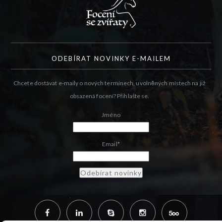
ODEBÍRAT NOVINKY E-MAILEM
Chcete dostávat e-maily o nových termínech, uvolněných místech na již
obsazená focení? Přihlašte se.
Jméno
Email*