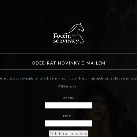
ODEBÍRAT NOVINKY E-MAILEM
ete dostávat e-maily o nových termínech, uvolněných místech na již obsazená foce
Přihlašte se.
Jméno
Email*