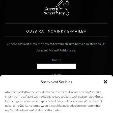
ODEBÍRAT NOVINKY E-MAILEM
Chcete dostávat e-maily o nových termínech, uvolněných místech na již
obsazená focení? Přihlašte se.
Jméno
Email*
Spravovat Souhlas
Abychom poskytli co nejlepší služby, používáme k ukládání a/nebo přístupu k
informacím o zařízení, technologie jako jsou soubory cookies. Souhlas s těmito
technologiemi nám umožní zpracovávat údaje, jako je chování při procházení
nebo jedinečná ID na tomto webu. Nesouhlas nebo odvolání souhlasu může
nepříznivě ovlivnit určité vlastnosti a funkce.