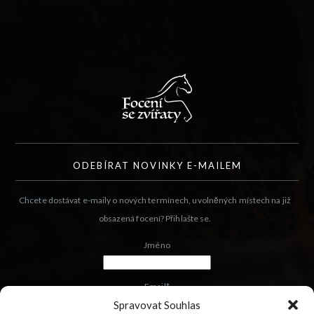
ODEBÍRAT NOVINKY E-MAILEM
Chcete dostávat e-maily o nových termínech, uvolněných místech na již
obsazená focení? Přihlašte se.
Jméno
Email*
Spravovat Souhlas