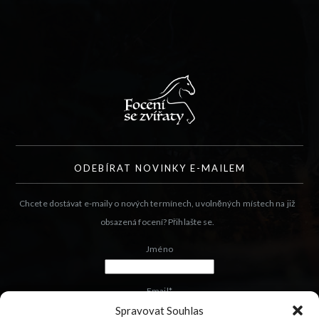
ODEBÍRAT NOVINKY E-MAILEM
Chcete dostávat e-maily o nových termínech, uvolněných místech na již
obsazená focení? Přihlašte se.
Jméno
Email*
Spravovat Souhlas