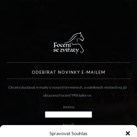
ODEBÍRAT NOVINKY E-MAILEM
Chcete dostávat e-maily o nových termínech, uvolněných místech na již
obsazená focení? Přihlašte se.
Jméno
Email*
Spravovat Souhlas